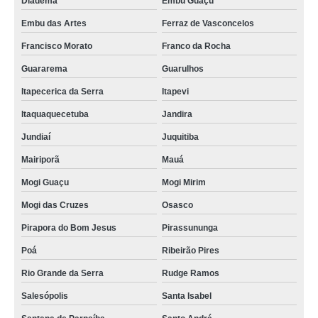
Diadema
Embu Guaçú
Embu das Artes
Ferraz de Vasconcelos
Francisco Morato
Franco da Rocha
Guararema
Guarulhos
Itapecerica da Serra
Itapevi
Itaquaquecetuba
Jandira
Jundiaí
Juquitiba
Mairiporã
Mauá
Mogi Guaçu
Mogi Mirim
Mogi das Cruzes
Osasco
Pirapora do Bom Jesus
Pirassununga
Poá
Ribeirão Pires
Rio Grande da Serra
Rudge Ramos
Salesópolis
Santa Isabel