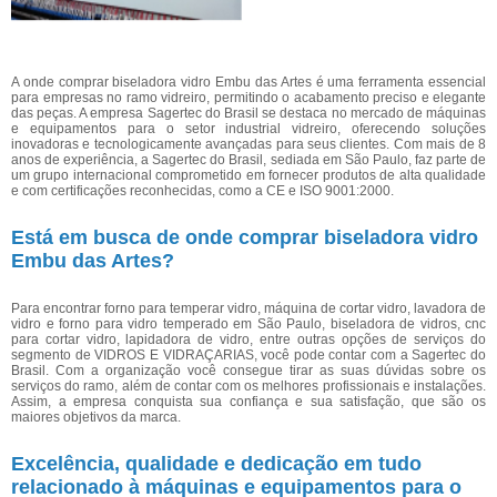
A onde comprar biseladora vidro Embu das Artes é uma ferramenta essencial
para empresas no ramo vidreiro, permitindo o acabamento preciso e elegante
das peças. A empresa Sagertec do Brasil se destaca no mercado de máquinas
e equipamentos para o setor industrial vidreiro, oferecendo soluções
inovadoras e tecnologicamente avançadas para seus clientes. Com mais de 8
anos de experiência, a Sagertec do Brasil, sediada em São Paulo, faz parte de
um grupo internacional comprometido em fornecer produtos de alta qualidade
e com certificações reconhecidas, como a CE e ISO 9001:2000.
Está em busca de onde comprar biseladora vidro
Embu das Artes?
Para encontrar forno para temperar vidro, máquina de cortar vidro, lavadora de
vidro e forno para vidro temperado em São Paulo, biseladora de vidros, cnc
para cortar vidro, lapidadora de vidro, entre outras opções de serviços do
segmento de VIDROS E VIDRAÇARIAS, você pode contar com a Sagertec do
Brasil. Com a organização você consegue tirar as suas dúvidas sobre os
serviços do ramo, além de contar com os melhores profissionais e instalações.
Assim, a empresa conquista sua confiança e sua satisfação, que são os
maiores objetivos da marca.
Excelência, qualidade e dedicação em tudo
relacionado à máquinas e equipamentos para o