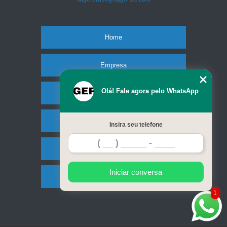
Home
Empresa
Olá! Fale agora pelo WhatsApp
Missão
Serviços
Insira seu telefone
Contato
Iniciar conversa
Mapa do site
1