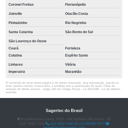
Coronel Freitas
Florianópolis
Joinville
Otacílio Costa
Pinhalzinho
Rio Negrinho
Santa Catarina
São Bento do Sul
São Lourenço do Oeste
Ceará
Fortaleza
Colatina
Espírito Santo
Linhares
Vitória
Imperatriz
Maranhão
O conteúdo do texto desta página é de direito reservado. Sua reprodução, parcial ou
total, mesmo citando nossos links, é proibida sem a autorização do autor. Crime de
violação de direito autoral – artigo 184 do Código Penal –
Lei 9610/98 - Lei de direitos
autorais
.
Sagertec do Brasil
Rua Mercedes Lopes, 1015 - Vila Santana São Paulo - SP
CEP: 05617-030
(11) 2501-5197
(11) 98106-3377
sagerbrasil@sagertec.com