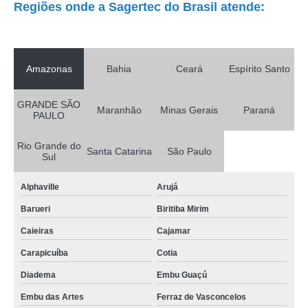
Regiões onde a Sagertec do Brasil atende:
Amazonas
Bahia
Ceará
Espírito Santo
GRANDE SÃO
Maranhão
Minas Gerais
Paraná
PAULO
Rio Grande do
Santa Catarina
São Paulo
Sul
Alphaville
Arujá
Barueri
Biritiba Mirim
Caieiras
Cajamar
Carapicuíba
Cotia
Diadema
Embu Guaçú
Embu das Artes
Ferraz de Vasconcelos