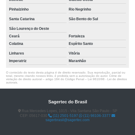
Pinhalzinho
Rio Negrinho
Santa Catarina
São Bento do Sul
São Lourenço do Oeste
Ceará
Fortaleza
Colatina
Espírito Santo
Linhares
Vitória
Imperatriz
Maranhão
O conteúdo do texto desta página é de direito reservado. Sua reprodução, parcial ou
total, mesmo citando nossos links, é proibida sem a autorização do autor. Crime de
violação de direito autoral – artigo 184 do Código Penal –
Lei 9610/98 - Lei de direitos
autorais
.
Sagertec do Brasil
Rua Mercedes Lopes, 1015 - Vila Santana São Paulo - SP
CEP: 05617-030
(11) 2501-5197
(11) 98106-3377
sagerbrasil@sagertec.com