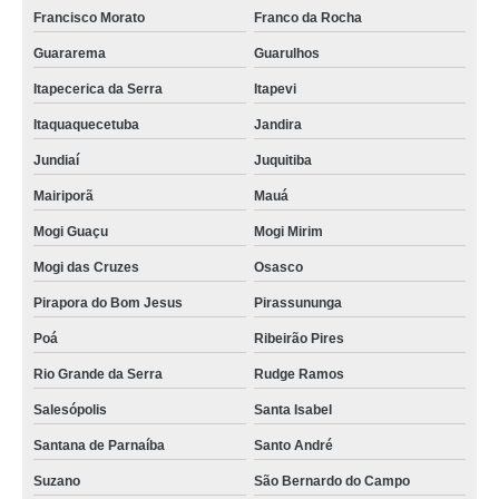
Francisco Morato
Franco da Rocha
Guararema
Guarulhos
Itapecerica da Serra
Itapevi
Itaquaquecetuba
Jandira
Jundiaí
Juquitiba
Mairiporã
Mauá
Mogi Guaçu
Mogi Mirim
Mogi das Cruzes
Osasco
Pirapora do Bom Jesus
Pirassununga
Poá
Ribeirão Pires
Rio Grande da Serra
Rudge Ramos
Salesópolis
Santa Isabel
Santana de Parnaíba
Santo André
Suzano
São Bernardo do Campo