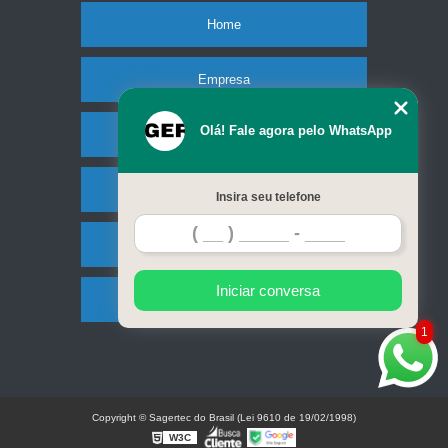
Home
Empresa
Olá! Fale agora pelo WhatsApp
Missão
Serviços
Insira seu telefone
Contato
Iniciar conversa
Mapa do site
1
Copyright © Sagertec do Brasil (Lei 9610 de 19/02/1998)
W3C