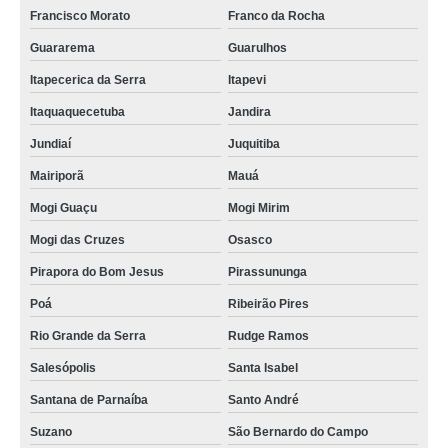
Francisco Morato
Franco da Rocha
Guararema
Guarulhos
Itapecerica da Serra
Itapevi
Itaquaquecetuba
Jandira
Jundiaí
Juquitiba
Mairiporã
Mauá
Mogi Guaçu
Mogi Mirim
Mogi das Cruzes
Osasco
Pirapora do Bom Jesus
Pirassununga
Poá
Ribeirão Pires
Rio Grande da Serra
Rudge Ramos
Salesópolis
Santa Isabel
Santana de Parnaíba
Santo André
Suzano
São Bernardo do Campo