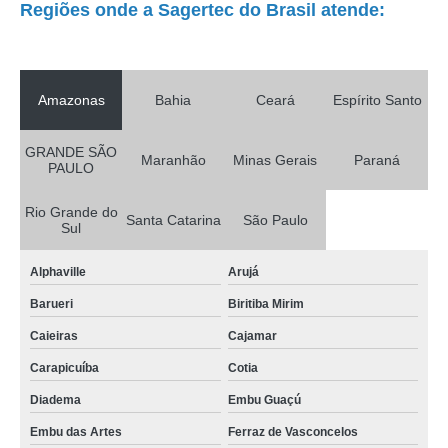
Regiões onde a Sagertec do Brasil atende:
Amazonas
Bahia
Ceará
Espírito Santo
GRANDE SÃO
Maranhão
Minas Gerais
Paraná
PAULO
Rio Grande do
Santa Catarina
São Paulo
Sul
Alphaville
Arujá
Barueri
Biritiba Mirim
Caieiras
Cajamar
Carapicuíba
Cotia
Diadema
Embu Guaçú
Embu das Artes
Ferraz de Vasconcelos