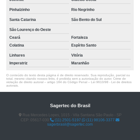
Pinhalzinho
Rio Negrinho
Santa Catarina
São Bento do Sul
São Lourenço do Oeste
Ceará
Fortaleza
Colatina
Espírito Santo
Linhares
Vitória
Imperatriz
Maranhão
O conteúdo do texto desta página é de direito reservado. Sua reprodução, parcial ou
total, mesmo citando nossos links, é proibida sem a autorização do autor. Crime de
violação de direito autoral – artigo 184 do Código Penal –
Lei 9610/98 - Lei de direitos
autorais
.
Sagertec do Brasil
Rua Mercedes Lopes, 1015 - Vila Santana São Paulo - SP
CEP: 05617-030
(11) 2501-5197
(11) 98106-3377
sagerbrasil@sagertec.com