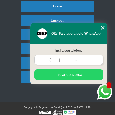
Home
Empresa
Olá! Fale agora pelo WhatsApp
Missão
Serviços
Insira seu telefone
Contato
Iniciar conversa
Mapa do site
1
Copyright © Sagertec do Brasil (Lei 9610 de 19/02/1998)
W3C